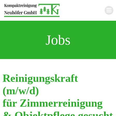
Zum
Inhalt
springen
Jobs
Reinigungskraft
(m/w/d)
für Zimmerreinigung
& Objektpflege gesucht