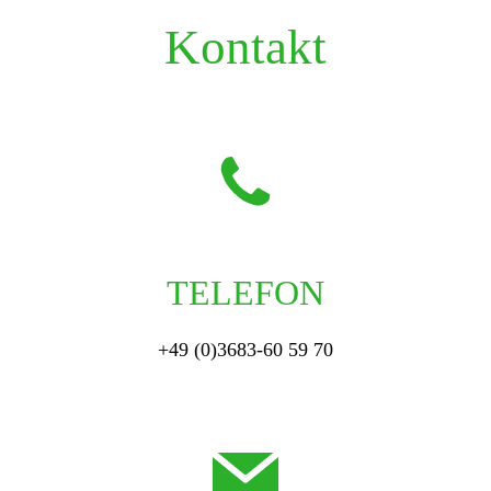
E-MAIL
info@tkn-floh.de
Impressum
Datenschutz
Meldestelle HinSchG
© 2026 Kompaktreinigung Neuhöfer. Created for free